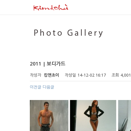
2011 | 보디가드
작성자
킴앤초이
작성일
14-12-02 16:17
조회
4,00
이전글
다음글