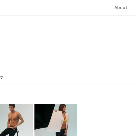
About
1회