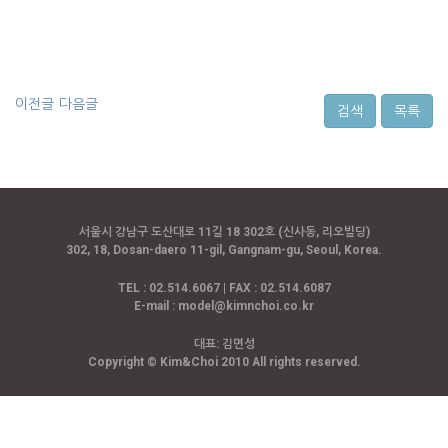
이전글
다음글
검색
목록
서울시 강남구 도산대로 11길 18 302호 (신사동, 리오빌딩)
302, 18, Dosan-daero 11-gil, Gangnam-gu, Seoul, Korea.
TEL : 02.514.6067 | FAX : 02.514.6087
E-mail :
model@kimnchoi.co.kr
대표: 김면성
Copyright © Kim&Choi 2010 All rights reserved.