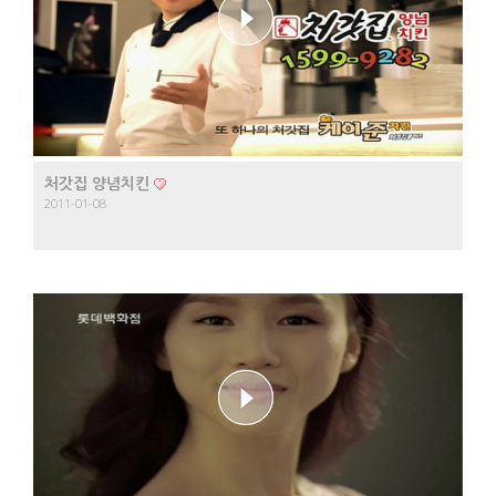
처갓집 양념치킨
2011-01-08