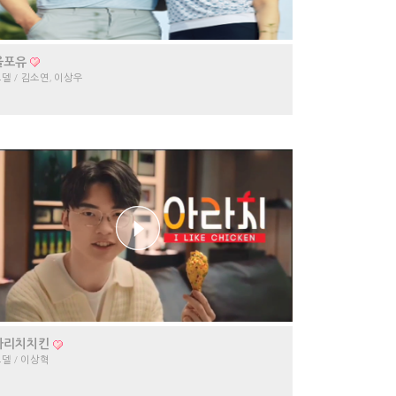
올포유
델 / 김소연, 이상우
아리치치킨
델 / 이상혁