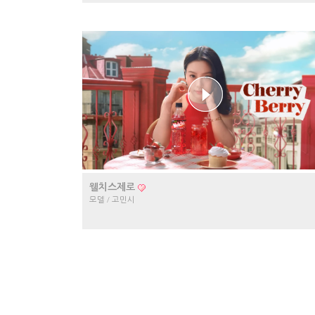
웰치스제로
모델 / 고민시