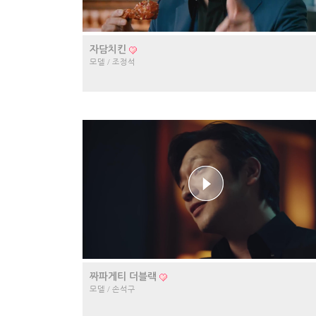
자담치킨
모델 / 조정석
짜파게티 더블랙
모델 / 손석구