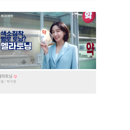
멜라토닝
델 / 박지현