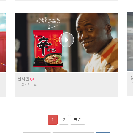
신라면
모
모델 / 조나단
1
2
맨끝